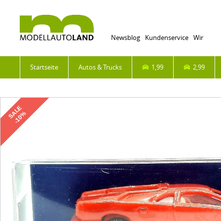
Newsblog
Kundenservice
Wir
Startseite
Autos & Trucks
1,99
2,99
SALE
-10%