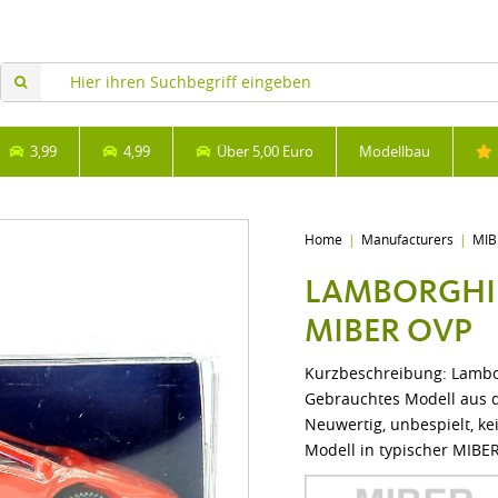
3,99
4,99
Über 5,00 Euro
Modellbau
Home
Manufacturers
MIB
LAMBORGHIN
MIBER OVP
Kurzbeschreibung: Lambo
Gebrauchtes Modell aus de
Neuwertig, unbespielt, ke
Modell in typischer MIBER