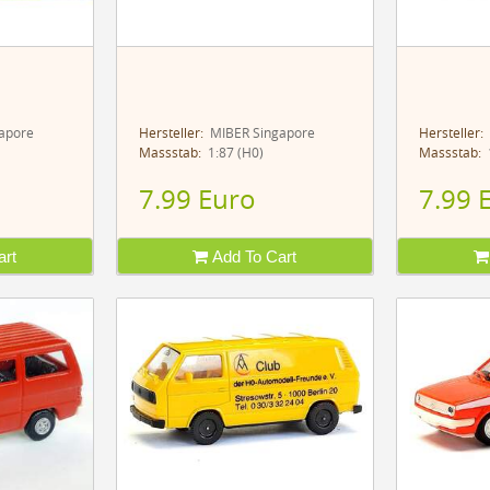
apore
Hersteller:
MIBER Singapore
Hersteller:
Massstab:
1:87 (H0)
Massstab:
1
7.99 Euro
7.99 
rt
Add To Cart