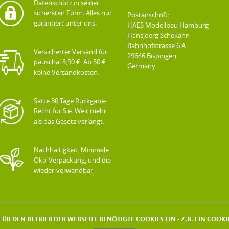
Datenschutz in seiner
sichersten Form. Alles nur
Postanschrift:
garantiert unter uns.
HAES Modellbau Hamburg
Hansjoerg Schekahn
Bahnhofstrasse 6 A
Versicherter Versand für
29646 Bispingen
pauschal 3,90 €. Ab 50 €
Germany
keine Versandkosten.
Satte 30 Tage Rückgabe-
Recht für Sie. Weit mehr
als das Gesetz verlangt.
Nachhaltigkeit. Minimale
Öko-Verpackung, und die
wieder-verwendbar.
ÜR DEN BETRIEB DER WEBSEITE BENÖTIGTE COOKIES EIN - Z.B. EIN COO