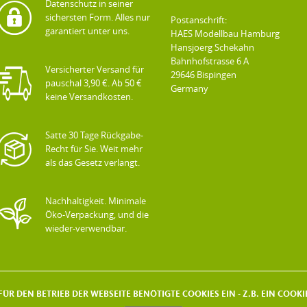
Datenschutz in seiner
sichersten Form. Alles nur
Postanschrift:
garantiert unter uns.
HAES Modellbau Hamburg
Hansjoerg Schekahn
Bahnhofstrasse 6 A
Versicherter Versand für
29646 Bispingen
pauschal 3,90 €. Ab 50 €
Germany
keine Versandkosten.
Satte 30 Tage Rückgabe-
Recht für Sie. Weit mehr
als das Gesetz verlangt.
Nachhaltigkeit. Minimale
Öko-Verpackung, und die
wieder-verwendbar.
ÜR DEN BETRIEB DER WEBSEITE BENÖTIGTE COOKIES EIN - Z.B. EIN COO