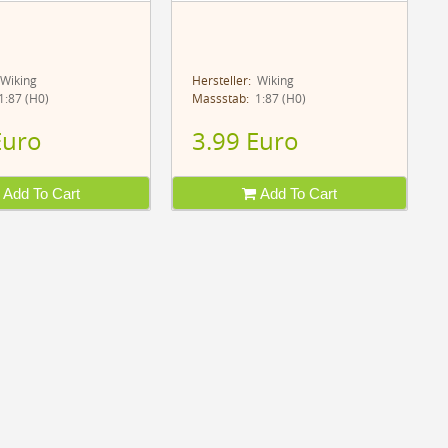
Wiking
Hersteller:
Wiking
:87 (H0)
Massstab:
1:87 (H0)
Euro
3.99 Euro
Add To Cart
Add To Cart