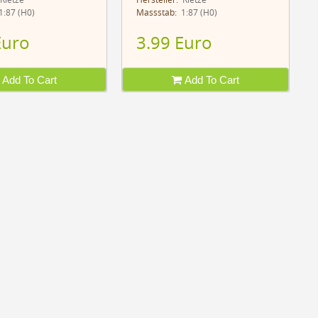
Rietze
Hersteller:
Rietze
:87 (H0)
Massstab:
1:87 (H0)
Euro
3.99 Euro
Add To Cart
Add To Cart