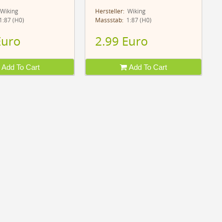
Wiking
Hersteller:
Wiking
:87 (H0)
Massstab:
1:87 (H0)
Euro
2.99 Euro
Add To Cart
Add To Cart