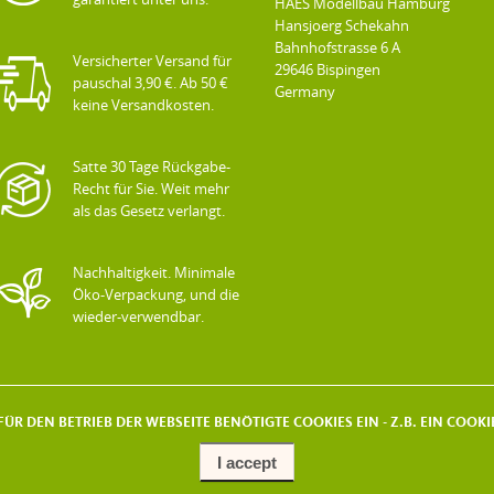
HAES Modellbau Hamburg
Hansjoerg Schekahn
Bahnhofstrasse 6 A
Versicherter Versand für
29646 Bispingen
pauschal 3,90 €. Ab 50 €
Germany
keine Versandkosten.
Satte 30 Tage Rückgabe-
Recht für Sie. Weit mehr
als das Gesetz verlangt.
Nachhaltigkeit. Minimale
Öko-Verpackung, und die
wieder-verwendbar.
ÜR DEN BETRIEB DER WEBSEITE BENÖTIGTE COOKIES EIN - Z.B. EIN COO
I accept
COPYRIGHT