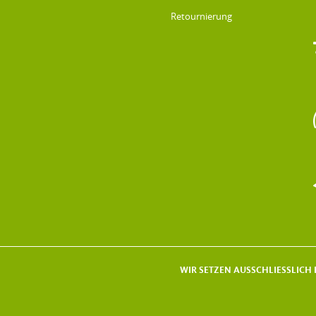
Retournierung
WIR SETZEN AUSSCHLIESSLICH F
DATENSCHUTZ & IMPRESSUM
AGB
IMPRESSUM
DATENSCHUTZ