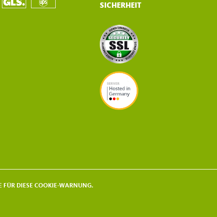
SICHERHEIT
KIE FÜR DIESE COOKIE-WARNUNG.
 © 2021 - 2026 | HAES HANSJOERG SCHEKAHN HAMBURG | GERMANY