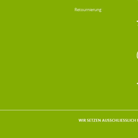
Retournierung
WIR SETZEN AUSSCHLIESSLICH F
DATENSCHUTZ & IMPRESSUM
AGB
IMPRESSUM
DATENSCHUTZ