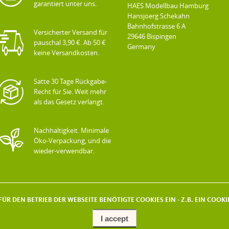
garantiert unter uns.
HAES Modellbau Hamburg
Hansjoerg Schekahn
Bahnhofstrasse 6 A
Versicherter Versand für
29646 Bispingen
pauschal 3,90 €. Ab 50 €
Germany
keine Versandkosten.
Satte 30 Tage Rückgabe-
Recht für Sie. Weit mehr
als das Gesetz verlangt.
Nachhaltigkeit. Minimale
Öko-Verpackung, und die
wieder-verwendbar.
ÜR DEN BETRIEB DER WEBSEITE BENÖTIGTE COOKIES EIN - Z.B. EIN COO
I accept
COPYRIGHT