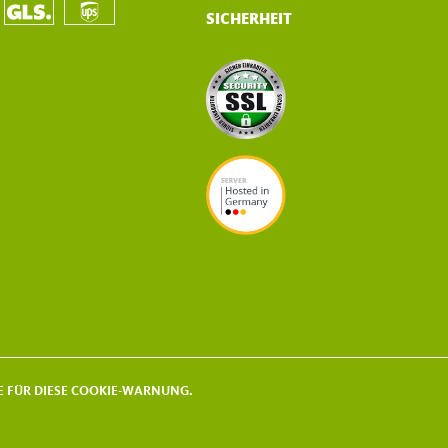
SICHERHEIT
KIE FÜR DIESE COOKIE-WARNUNG.
 © 2021 - 2026 | HAES HANSJOERG SCHEKAHN HAMBURG | GERMANY