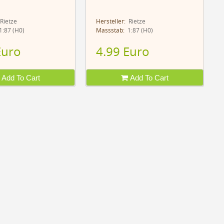
Rietze
Hersteller:
Rietze
:87 (H0)
Massstab:
1:87 (H0)
Euro
4.99 Euro
Add To Cart
Add To Cart