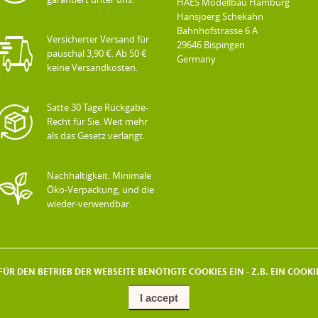
HAES Modellbau Hamburg
Hansjoerg Schekahn
Bahnhofstrasse 6 A
Versicherter Versand für
29646 Bispingen
pauschal 3,90 €. Ab 50 €
Germany
keine Versandkosten.
Satte 30 Tage Rückgabe-
Recht für Sie. Weit mehr
als das Gesetz verlangt.
Nachhaltigkeit. Minimale
Öko-Verpackung, und die
wieder-verwendbar.
ÜR DEN BETRIEB DER WEBSEITE BENÖTIGTE COOKIES EIN - Z.B. EIN COO
I accept
COPYRIGHT