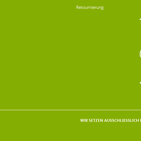
Retournierung
WIR SETZEN AUSSCHLIESSLICH F
DATENSCHUTZ & IMPRESSUM
AGB
IMPRESSUM
DATENSCHUTZ