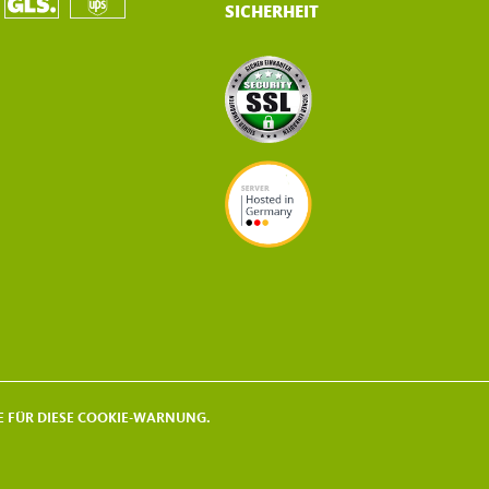
SICHERHEIT
KIE FÜR DIESE COOKIE-WARNUNG.
 © 2021 - 2026 | HAES HANSJOERG SCHEKAHN HAMBURG | GERMANY