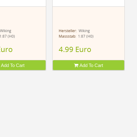
Wiking
Hersteller:
Wiking
:87 (H0)
Massstab:
1:87 (H0)
Euro
4.99 Euro
Add To Cart
Add To Cart