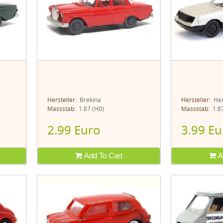
Hersteller:
Brekina
Hersteller:
Her
Massstab:
1:87 (H0)
Massstab:
1:87
2.99 Euro
3.99 Eu
Add To Cart
A