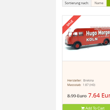
Name
Sortierung nach:
SALE
Hersteller:
Brekina
Massstab:
1:87 (H0)
7.64 Eu
8.99 Euro
Add To Cart