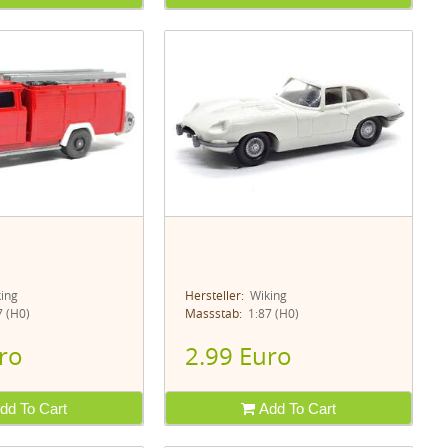
ing
Hersteller:
Wiking
 (H0)
Massstab:
1:87 (H0)
ro
2.99 Euro
dd To Cart
Add To Cart