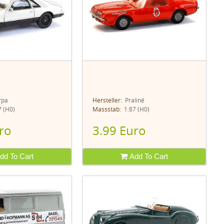
pa
Hersteller:
Praliné
 (H0)
Massstab:
1:87 (H0)
ro
3.99 Euro
dd To Cart
Add To Cart