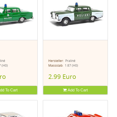
liné
Hersteller:
Praliné
 (H0)
Massstab:
1:87 (H0)
ro
2.99 Euro
dd To Cart
Add To Cart