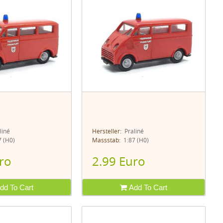
liné
Hersteller:
Praliné
 (H0)
Massstab:
1:87 (H0)
ro
2.99 Euro
dd To Cart
Add To Cart