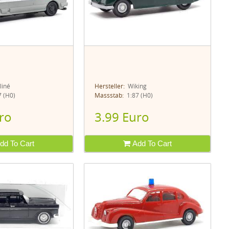
liné
Hersteller:
Wiking
 (H0)
Massstab:
1:87 (H0)
ro
3.99 Euro
dd To Cart
Add To Cart