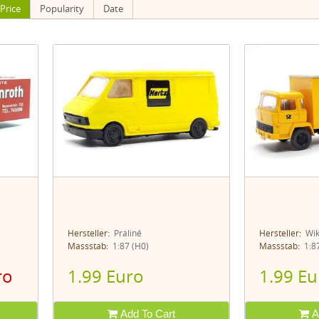
Price
Popularity
Date
Hersteller:
Praliné
Hersteller:
Wik
Massstab:
1:87 (H0)
Massstab:
1:87
ro
1.99 Euro
1.99 Eu
Add To Cart
A