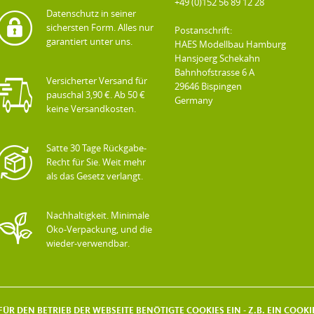
+49 (0)152 56 89 12 28
Datenschutz in seiner
sichersten Form. Alles nur
Postanschrift:
garantiert unter uns.
HAES Modellbau Hamburg
Hansjoerg Schekahn
Bahnhofstrasse 6 A
Versicherter Versand für
29646 Bispingen
pauschal 3,90 €. Ab 50 €
Germany
keine Versandkosten.
Satte 30 Tage Rückgabe-
Recht für Sie. Weit mehr
als das Gesetz verlangt.
Nachhaltigkeit. Minimale
Öko-Verpackung, und die
wieder-verwendbar.
ÜR DEN BETRIEB DER WEBSEITE BENÖTIGTE COOKIES EIN - Z.B. EIN COO